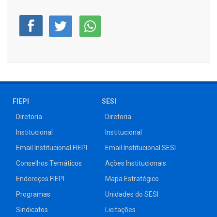
FIEPI
SESI
Diretoria
Diretoria
Institucional
Institucional
Email Institucional FIEPI
Email Institucional SESI
Conselhos Temáticos
Ações Institucionais
Endereços FIEPI
Mapa Estratégico
Programas
Unidades do SESI
Sindicatos
Licitações